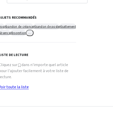
SUJETS RECOMMANDÉS
2op
Abandon de créance
Abandon de poste
Abattement
Absence
Absorption
…
LISTE DE LECTURE
Cliquez sur
dans n'importe quel article
pour l'ajouter facilement à votre liste de
lecture.
Voir toute la liste