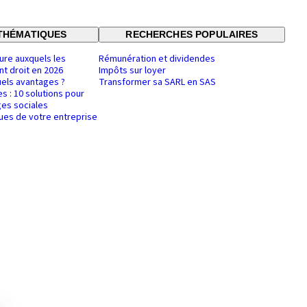
THÉMATIQUES
RECHERCHES POPULAIRES
ure auxquels les
Rémunération et dividendes
nt droit en 2026
Impôts sur loyer
uels avantages ?
Transformer sa SARL en SAS
es : 10 solutions pour
es sociales
ques de votre entreprise