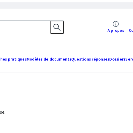
A propos
C
ches pratiques
Modèles de documents
Questions réponses
Dossiers
Ser
se.