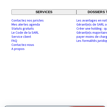
SERVICES
DOSSIERS 
Contactez nos juristes
Les avantages en nat
Mes alertes agenda
Gérant(e)s de SARL o
Statuts gratuits
Créer une holding : q
Le Code de la SARL
Gérant(e)s majoritair
Service client
payer moins de charg
FAQ
Les formalités juridi
Contactez-nous
A propos