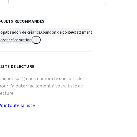
SUJETS RECOMMANDÉS
2op
Abandon de créance
Abandon de poste
Abattement
Absence
Absorption
…
LISTE DE LECTURE
Cliquez sur
dans n'importe quel article
pour l'ajouter facilement à votre liste de
lecture.
Voir toute la liste