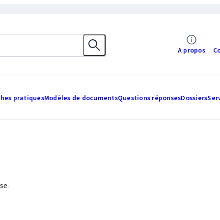
A propos
C
ches pratiques
Modèles de documents
Questions réponses
Dossiers
Ser
se.