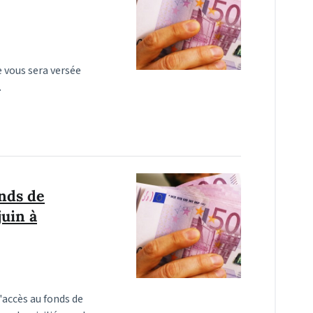
e vous sera versée
.
onds de
juin à
d'accès au fonds de