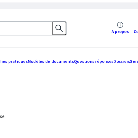
A propos
C
ches pratiques
Modèles de documents
Questions réponses
Dossiers
Ser
se.