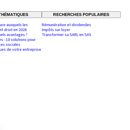
THÉMATIQUES
RECHERCHES POPULAIRES
ure auxquels les
Rémunération et dividendes
nt droit en 2026
Impôts sur loyer
uels avantages ?
Transformer sa SARL en SAS
es : 10 solutions pour
es sociales
ques de votre entreprise