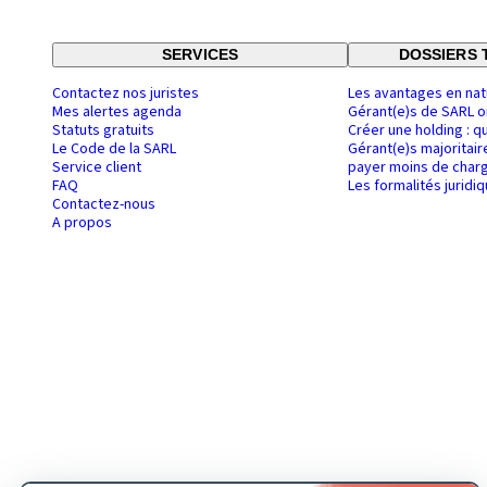
SERVICES
DOSSIERS 
Contactez nos juristes
Les avantages en nat
Mes alertes agenda
Gérant(e)s de SARL o
Statuts gratuits
Créer une holding : q
Le Code de la SARL
Gérant(e)s majoritair
Service client
payer moins de charg
FAQ
Les formalités juridi
Contactez-nous
A propos