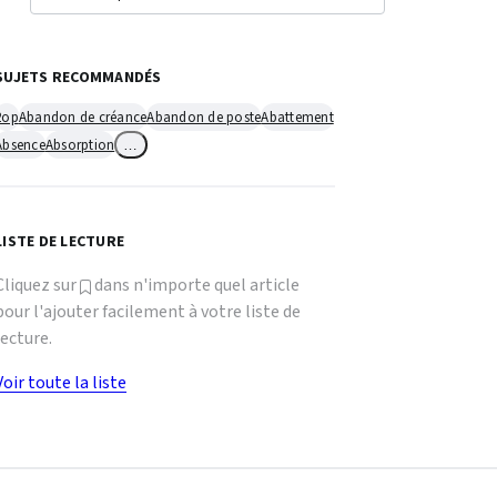
SUJETS RECOMMANDÉS
2op
Abandon de créance
Abandon de poste
Abattement
Absence
Absorption
…
LISTE DE LECTURE
Cliquez sur
dans n'importe quel article
pour l'ajouter facilement à votre liste de
lecture.
Voir toute la liste