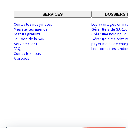
SERVICES
DOSSIERS 
Contactez nos juristes
Les avantages en nat
Mes alertes agenda
Gérant(e)s de SARL o
Statuts gratuits
Créer une holding : q
Le Code de la SARL
Gérant(e)s majoritair
Service client
payer moins de charg
FAQ
Les formalités juridi
Contactez-nous
A propos