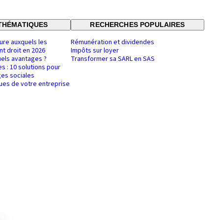
THÉMATIQUES
RECHERCHES POPULAIRES
ure auxquels les
Rémunération et dividendes
nt droit en 2026
Impôts sur loyer
uels avantages ?
Transformer sa SARL en SAS
es : 10 solutions pour
es sociales
ques de votre entreprise