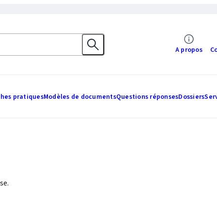
A propos
C
ches pratiques
Modèles de documents
Questions réponses
Dossiers
Ser
se.