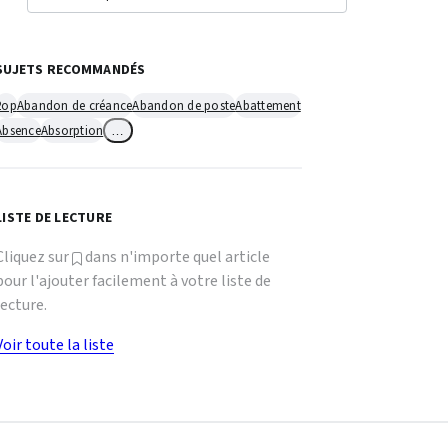
SUJETS RECOMMANDÉS
2op
Abandon de créance
Abandon de poste
Abattement
Absence
Absorption
…
LISTE DE LECTURE
Cliquez sur
dans n'importe quel article
pour l'ajouter facilement à votre liste de
lecture.
Voir toute la liste