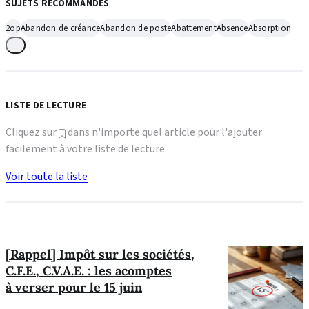
SUJETS RECOMMANDÉS
2op
Abandon de créance
Abandon de poste
Abattement
Absence
Absorption
…
LISTE DE LECTURE
Cliquez sur
dans n'importe quel article pour l'ajouter
facilement à votre liste de lecture.
Voir toute la liste
[Rappel] Impôt sur les sociétés,
C.F.E., C.V.A.E. : les acomptes
à verser pour le 15 juin