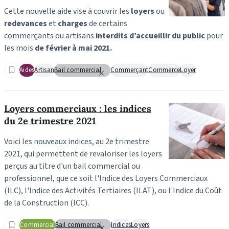
Cette nouvelle aide vise
à couvrir les
loyers
ou
redevances
et
charges
de certains
commerçants ou artisans
interdits d’accueillir du public
pour
les mois
de février à mai 2021.
Aides
Artisan
Bail commercial
Commerçant
Commerce
Loyer
Loyers commerciaux : les indices
du 2e trimestre 2021
Voici les nouveaux indices, au 2e trimestre
2021, qui permettent de revaloriser les loyers
perçus au titre d'un bail commercial ou
professionnel, que ce soit l'Indice des Loyers Commerciaux
(ILC), l'Indice des Activités Tertiaires (ILAT), ou l'Indice du Coût
de la Construction (ICC).
Commercial
Bail commercial
Indices
Loyers