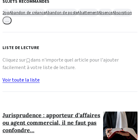
SUJETS RECOMMANDÉS
2op
Abandon de créance
Abandon de poste
Abattement
Absence
Absorption
…
LISTE DE LECTURE
Cliquez sur
dans n'importe quel article pour l'ajouter
facilement à votre liste de lecture.
Voir toute la liste
Jurisprudence : apporteur d’affaires
ou agent commercial, il ne faut pas
confondre…