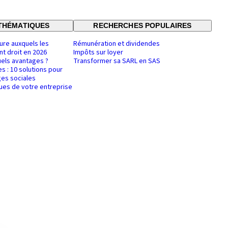
THÉMATIQUES
RECHERCHES POPULAIRES
ure auxquels les
Rémunération et dividendes
nt droit en 2026
Impôts sur loyer
uels avantages ?
Transformer sa SARL en SAS
es : 10 solutions pour
es sociales
ques de votre entreprise