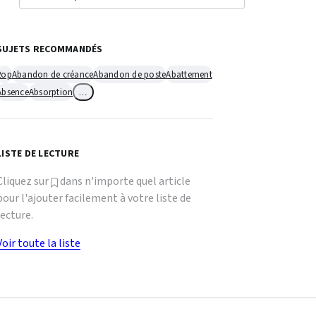
SUJETS RECOMMANDÉS
2op
Abandon de créance
Abandon de poste
Abattement
Absence
Absorption
…
LISTE DE LECTURE
Cliquez sur
dans n'importe quel article
pour l'ajouter facilement à votre liste de
lecture.
Voir toute la liste