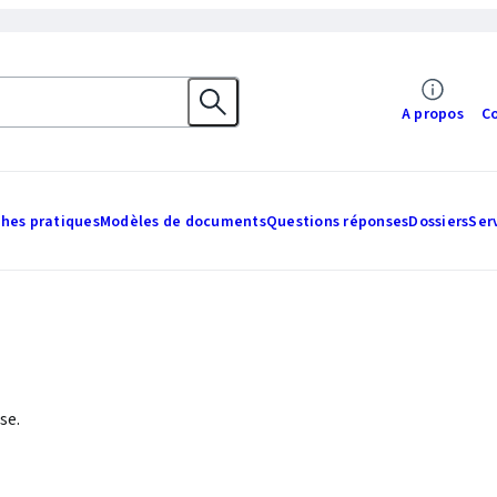
A propos
C
ches pratiques
Modèles de documents
Questions réponses
Dossiers
Ser
se.