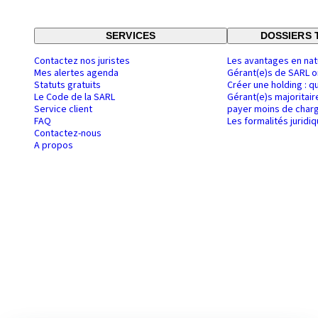
SERVICES
DOSSIERS 
Contactez nos juristes
Les avantages en nat
Mes alertes agenda
Gérant(e)s de SARL o
Statuts gratuits
Créer une holding : q
Le Code de la SARL
Gérant(e)s majoritair
Service client
payer moins de charg
FAQ
Les formalités juridi
Contactez-nous
A propos