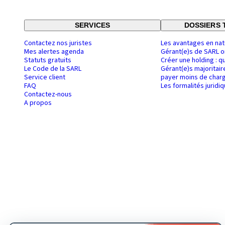
SERVICES
DOSSIERS 
Contactez nos juristes
Les avantages en nat
Mes alertes agenda
Gérant(e)s de SARL o
Statuts gratuits
Créer une holding : q
Le Code de la SARL
Gérant(e)s majoritair
Service client
payer moins de charg
FAQ
Les formalités juridi
Contactez-nous
A propos