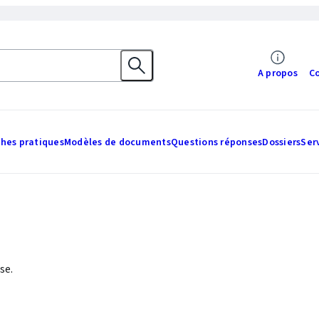
A propos
C
ches pratiques
Modèles de documents
Questions réponses
Dossiers
Ser
se.