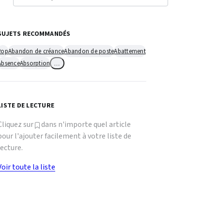
SUJETS RECOMMANDÉS
2op
Abandon de créance
Abandon de poste
Abattement
Absence
Absorption
…
LISTE DE LECTURE
Cliquez sur
dans n'importe quel article
pour l'ajouter facilement à votre liste de
lecture.
Voir toute la liste