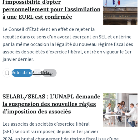
l'impossibilité d'opter
personnellement pour l'assimilation
à une EURL est confirmée
Le Conseil d'État vient en effet de rejeter la
requête dans ce sens d'un avocat exerçant en SEL et entérine
par la même occasion la légalité du nouveau régime fiscal des
associés de sociétés d'exercice libéral, entré en vigueur le 1er
janvier dernier.
Votre statut
Selarl
Selas
SELARL/SELAS : L’UNAPL demande
la suspension des nouvelles règles
d’imposition des associés
Les associés de sociétés d’exercice libéral
(SEL) se sont vu imposer, depuis le 1er janvier
2024, un brutal changement de régime fiscal
issu d’une